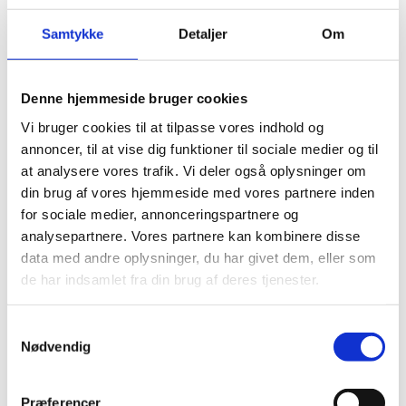
krogen.
Samtykke
Detaljer
Om
PRISER & UDSTYR
BROCHURE
Denne hjemmeside bruger cookies
EKSTRAUDSTYR
Vi bruger cookies til at tilpasse vores indhold og
UDSTYRSPRISER
annoncer, til at vise dig funktioner til sociale medier og til
SERVICEAFTALE
at analysere vores trafik. Vi deler også oplysninger om
DÆKSPECIFIKATIONER
din brug af vores hjemmeside med vores partnere inden
PRIVATLEASING
for sociale medier, annonceringspartnere og
analysepartnere. Vores partnere kan kombinere disse
data med andre oplysninger, du har givet dem, eller som
de har indsamlet fra din brug af deres tjenester.
Samtykkevalg
Nødvendig
Præferencer