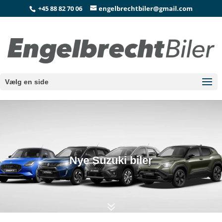
+45 88 82 70 06
engelbrechtbiler@gmail.com
Vælg en side
Nye Suzuki biler
7