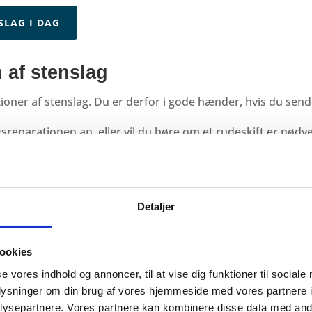
SLAG I DAG
 af stenslag
ner af stenslag. Du er derfor i gode hænder, hvis du sender
agsreparationen an, eller vil du høre om et rudeskift er nødv
 på tlf.
88 82 70 06
eller e-mail
engelbrechtbiler@gmail.com
men til at kigge forbi vores
autoværksted i Middelfart
.
Detaljer
ookies
se vores indhold og annoncer, til at vise dig funktioner til sociale
oplysninger om din brug af vores hjemmeside med vores partnere i
ysepartnere. Vores partnere kan kombinere disse data med andr