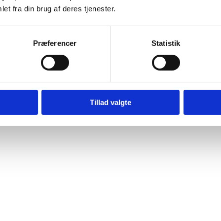
et fra din brug af deres tjenester.
ris
Præferencer
Statistik
rksted er vi 20% billigere.
edste pris og i den højeste kvalitet.
Tillad valgte
garanti” er du meget velkommen til at kontakte os på
88 82 