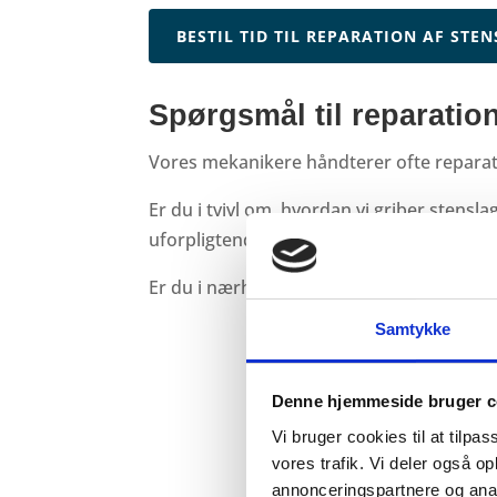
BESTIL TID TIL REPARATION AF STEN
Spørgsmål til reparation
Vores mekanikere håndterer ofte reparatio
Er du i tvivl om, hvordan vi griber stensl
uforpligtende snak. Vi kan altid kontaktes
Er du i nærheden, er du også altid velkom
Samtykke
Denne hjemmeside bruger c
Vi bruger cookies til at tilpas
vores trafik. Vi deler også 
annonceringspartnere og anal