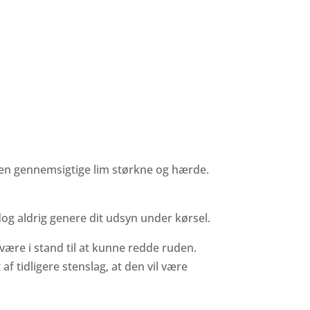
vil den gennemsigtige lim størkne og hærde.
l dog aldrig genere dit udsyn under kørsel.
e være i stand til at kunne redde ruden.
f tidligere stenslag, at den vil være