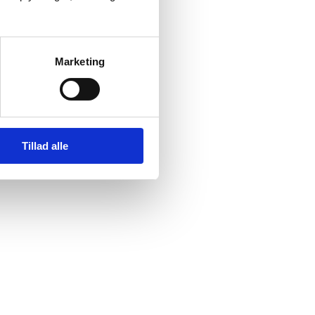
Marketing
Tillad alle
70 06
(Tast 2)