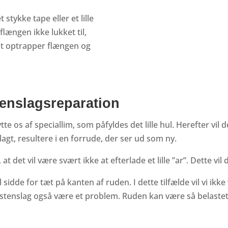
stykke tape eller et lille
flængen ikke lukket til,
ost optrapper flængen og
tenslagsreparation
enytte os af speciallim, som påfyldes det lille hul. Herefter 
lagt, resultere i en forrude, der ser ud som ny.
t det vil være svært ikke at efterlade et lille ”ar”. Dette vi
l sidde for tæt på kanten af ruden. I dette tilfælde vil vi ikk
 stenslag også være et problem. Ruden kan være så belastet a