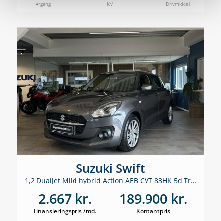
Årgang
KM
Drivmiddel
Suzuki Swift
1,2 Dualjet Mild hybrid Action AEB CVT 83HK 5d Trinl. Gear
2.667 kr.
189.900 kr.
Finansieringspris /md.
Kontantpris