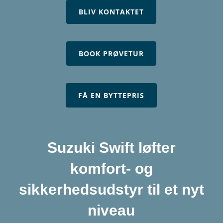
BLIV KONTAKTET
BOOK PRØVETUR
FÅ EN BYTTEPRIS
Suzuki Swift løfter
komfort- og
sikkerhedsudstyr til et nyt
niveau