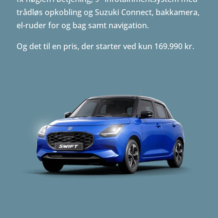
trådløs opkobling og Suzuki Connect, bakkamera,
el-ruder for og bag samt navigation.
Og det til en pris, der starter ved kun 169.990 kr.