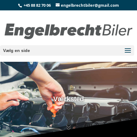
+45 88 82 70 06
engelbrechtbiler@gmail.com
Vælg en side
Værksted
7