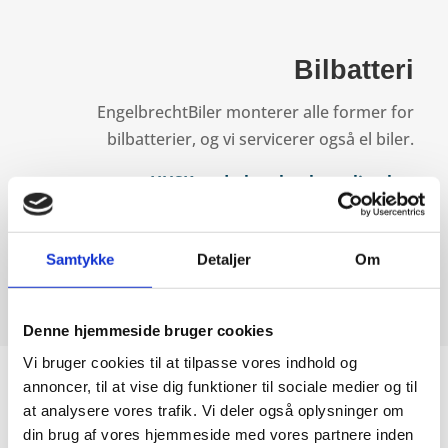
Bilbatteri
EngelbrechtBiler monterer alle former for
bilbatterier, og vi servicerer også el biler.
HUSK at du kan booke online her
Ellers kan du kontakte vores værkfører på 88 82
70 06 eller mail engelbrechtbiler@gmail.com
Samtykke
Detaljer
Om
Denne hjemmeside bruger cookies
Vi bruger cookies til at tilpasse vores indhold og
annoncer, til at vise dig funktioner til sociale medier og til
at analysere vores trafik. Vi deler også oplysninger om
din brug af vores hjemmeside med vores partnere inden
Reparation og service af