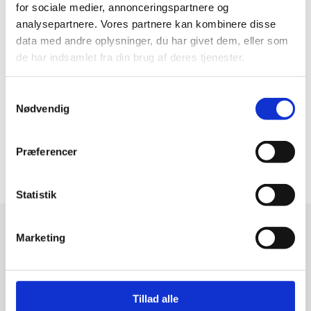
for sociale medier, annonceringspartnere og
Mazda
analysepartnere. Vores partnere kan kombinere disse
data med andre oplysninger, du har givet dem, eller som
de har indsamlet fra din brug af deres tjenester.
Vi har originalt test udstyr til Mazda, tilgang til
Samtykkevalg
original DSR servicebog og opretholder din
Nødvendig
fabriksgaranti ved reparation/service af din bil
hos EngelbrechtBiler
Præferencer
Statistik
Marketing
Reparation og service af
Seat
Tillad alle