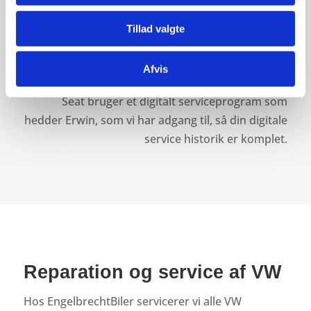
Hos EngelbrechtBiler servicerer vi alle seat
Tillad valgte
modeller efter fabriksforeskrifter, hos os
bibeholder du fabriksgarantien ved
Afvis
service/reparation af din Seat.
Seat bruger et digitalt serviceprogram som
hedder Erwin, som vi har adgang til, så din digitale
service historik er komplet.
Reparation og service af VW
Hos EngelbrechtBiler servicerer vi alle VW