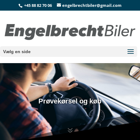
+45 88 82 70 06
engelbrechtbiler@gmail.com
Vælg en side
Prøvekørsel og køb
7